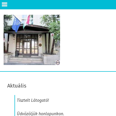
Skip
to
content
Aktuális
Tisztelt Látogató!
Üdvözöljük honlapunkon.